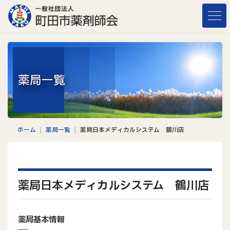
コ
ナ
ン
ビ
テ
ゲ
ン
ー
ツ
シ
へ
ョ
薬局一覧
ス
ン
キ
に
ッ
移
プ
動
ホーム
薬局一覧
薬局日本メディカルシステム 鶴川店
薬局日本メディカルシステム 鶴川店
薬局基本情報