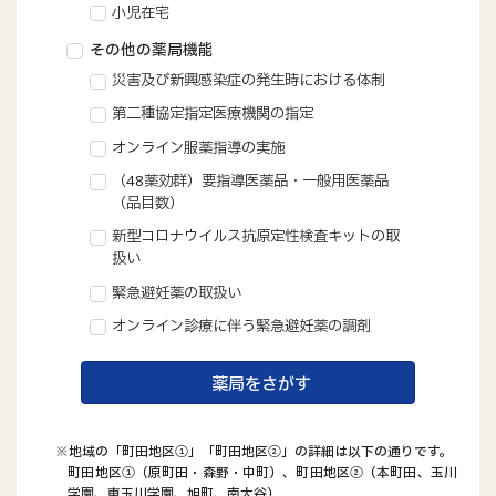
小児在宅
その他の薬局機能
災害及び新興感染症の発生時における体制
第二種協定指定医療機関の指定
オンライン服薬指導の実施
（48薬効群）要指導医薬品・一般用医薬品
（品目数）
新型コロナウイルス抗原定性検査キットの取
扱い
緊急避妊薬の取扱い
オンライン診療に伴う緊急避妊薬の調剤
薬局をさがす
※地域の「町田地区①」「町田地区②」の詳細は以下の通りです。
町田地区①（原町田・森野・中町）、町田地区②（本町田、玉川
学園、東玉川学園、旭町、南大谷）