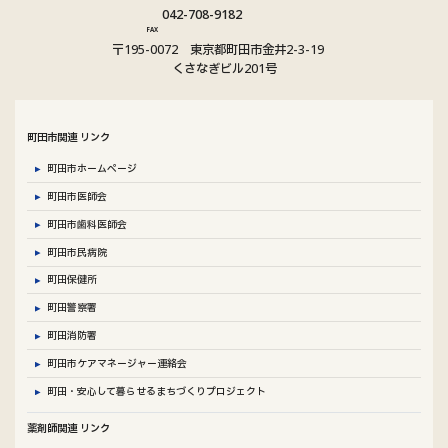
グ
ー
042-708-9182
ル
プ
FAX
〒195-0072 東京都町田市金井2-3-19
ー
リ
くさなぎビル201号
プ
ン
リ
ク
ン
町田市関連 リンク
ク
町田市ホームページ
町田市医師会
町田市歯科医師会
町田市民病院
町田保健所
町田警察署
町田消防署
町田市ケアマネージャー連絡会
町田・安心して暮らせるまちづくりプロジェクト
薬剤師関連 リンク