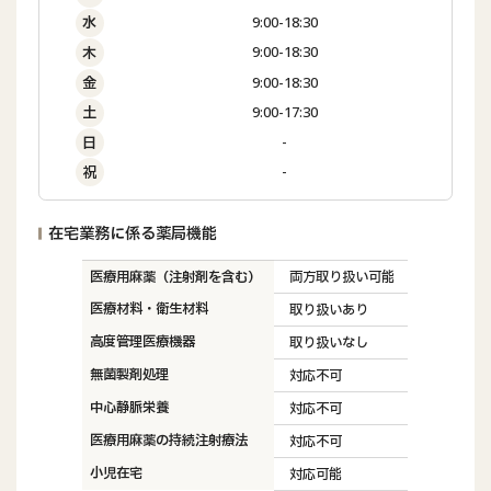
9:00-18:30
水
9:00-18:30
木
9:00-18:30
金
9:00-17:30
土
-
日
-
祝
在宅業務に係る薬局機能
医療用麻薬（注射剤を含む）
両方取り扱い可能
医療材料・衛生材料
取り扱いあり
高度管理医療機器
取り扱いなし
無菌製剤処理
対応不可
中心静脈栄養
対応不可
医療用麻薬の持続注射療法
対応不可
小児在宅
対応可能