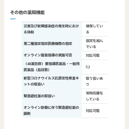
その他の薬局機能
災害及び新興感染症の発生時におけ
確保してい
る体制
る
協定を結ん
第二種協定指定医療機関の指定
でいる
オンライン服薬指導の実施可否
対応可能
（48薬効群）要指導医薬品・一般用
52
医薬品（品目数）
新型コロナウイルス抗原定性検査キ
取り扱いあ
ットの取扱い
り
常時在庫を
緊急避妊薬の取扱い
している
オンライン診療に伴う緊急避妊薬の
対応可能
調剤