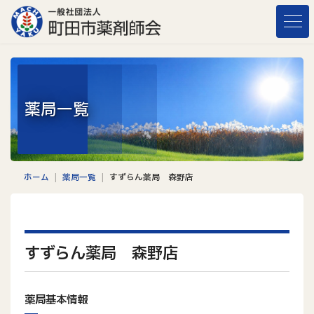
コ
ナ
ン
ビ
テ
ゲ
ン
ー
ツ
シ
へ
ョ
薬局一覧
ス
ン
キ
に
ッ
移
プ
動
ホーム
薬局一覧
すずらん薬局 森野店
すずらん薬局 森野店
薬局基本情報