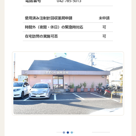
電話番号
042-785-5013
使用済み注射針回収薬局申請
未申請
時間外（夜間・休日）の緊急時対応
可
在宅訪問の実施可否
可