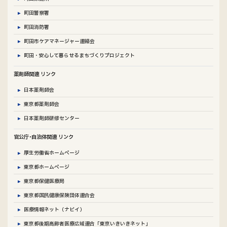
町田警察署
町田消防署
町田市ケアマネージャー連絡会
町田・安心して暮らせるまちづくりプロジェクト
薬剤師関連 リンク
日本薬剤師会
東京都薬剤師会
日本薬剤師研修センター
官公庁･自治体関連 リンク
厚生労働省ホームページ
東京都ホームページ
東京都保健医療局
東京都国民健康保険団体連合会
医療情報ネット（ナビイ）
東京都後期高齢者医療広域連合「東京いきいきネット」