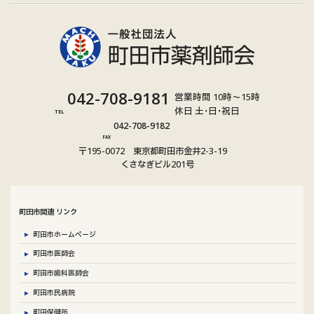
グ
042-708-9181
営業時間 10時～15時
ル
休日 土･日･祝日
TEL
グ
ー
042-708-9182
ル
プ
FAX
〒195-0072 東京都町田市金井2-3-19
ー
リ
くさなぎビル201号
プ
ン
リ
ク
ン
町田市関連 リンク
ク
町田市ホームページ
町田市医師会
町田市歯科医師会
町田市民病院
町田保健所