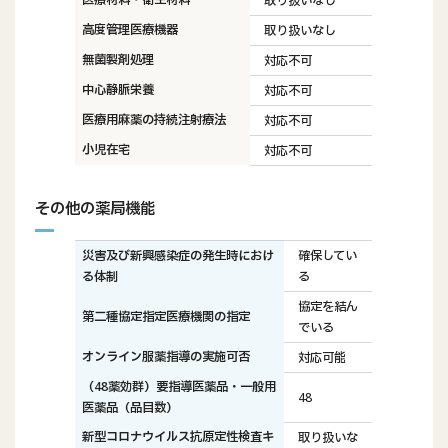
取り扱いなし
高度管理医療機器
取り扱いなし
無菌製剤処理
対応不可
中心静脈栄養
対応不可
医療用麻薬の持続注射療法
対応不可
小児在宅
対応不可
その他の薬局機能
災害及び新興感染症の発生時におけ
確保してい
る体制
る
協定を結ん
第二種協定指定医療機関の指定
でいる
オンライン服薬指導の実施可否
対応可能
（48薬効群）要指導医薬品・一般用
48
医薬品（品目数）
新型コロナウイルス抗原定性検査キ
取り扱いな