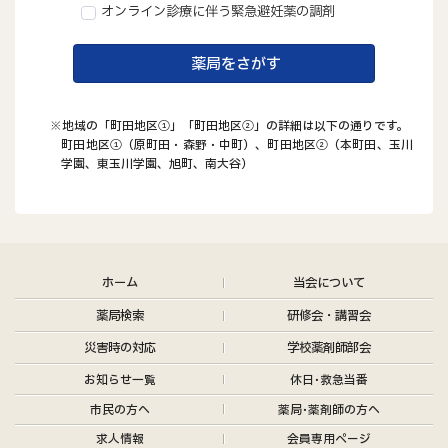
オンライン診療に伴う緊急避妊薬の調剤
薬局をさがす
※地域の「町田地区①」「町田地区②」の詳細は以下の通りです。
町田地区①（原町田・森野・中町）、町田地区②（本町田、玉川
学園、東玉川学園、旭町、南大谷）
ホーム
当会について
薬局検索
研修会・講習会
災害時の対応
学校薬剤師部会
お知らせ
一覧
休日･救急当番
市民の方へ
薬局･薬剤師の方へ
求人情報
会員専用ページ