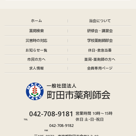
ホーム
当会について
薬局検索
研修会・講習会
災害時の対応
学校薬剤師部会
お知らせ
一覧
休日･救急当番
市民の方へ
薬局･薬剤師の方へ
求人情報
会員専用ページ
グ
042-708-9181
営業時間 10時～15時
ル
休日 土･日･祝日
TEL
グ
ー
042-708-9182
ル
プ
FAX