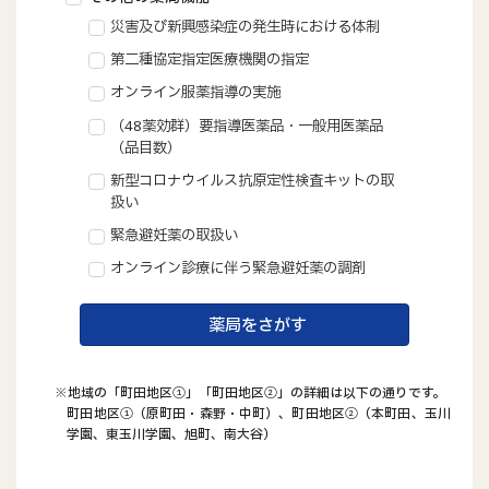
災害及び新興感染症の発生時における体制
第二種協定指定医療機関の指定
オンライン服薬指導の実施
（48薬効群）要指導医薬品・一般用医薬品
（品目数）
新型コロナウイルス抗原定性検査キットの取
扱い
緊急避妊薬の取扱い
オンライン診療に伴う緊急避妊薬の調剤
薬局をさがす
※地域の「町田地区①」「町田地区②」の詳細は以下の通りです。
町田地区①（原町田・森野・中町）、町田地区②（本町田、玉川
学園、東玉川学園、旭町、南大谷）