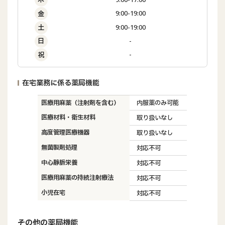
9:00-19:00
金
9:00-19:00
土
-
日
-
祝
在宅業務に係る薬局機能
医療用麻薬（注射剤を含む）
内服薬のみ可能
医療材料・衛生材料
取り扱いなし
高度管理医療機器
取り扱いなし
無菌製剤処理
対応不可
中心静脈栄養
対応不可
医療用麻薬の持続注射療法
対応不可
小児在宅
対応不可
その他の薬局機能