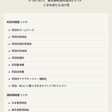
〒195-0072 東京都町田市金井2-3-19
ー
リ
くさなぎビル201号
プ
ン
リ
ク
ン
町田市関連 リンク
ク
町田市ホームページ
町田市医師会
町田市歯科医師会
町田市民病院
町田保健所
町田警察署
町田消防署
町田市ケアマネージャー連絡会
町田・安心して暮らせるまちづくりプロジェクト
薬剤師関連 リンク
日本薬剤師会
東京都薬剤師会