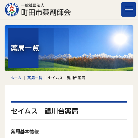
コ
ナ
ン
ビ
テ
ゲ
ン
ー
ツ
シ
へ
ョ
薬局一覧
ス
ン
キ
に
ッ
移
プ
動
ホーム
薬局一覧
セイムス 鶴川台薬局
セイムス 鶴川台薬局
薬局基本情報