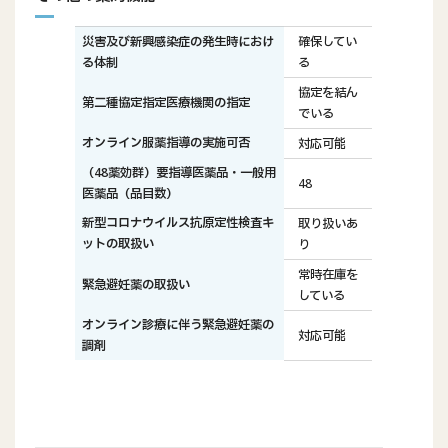
災害及び新興感染症の発生時におけ
確保してい
る体制
る
協定を結ん
第二種協定指定医療機関の指定
でいる
オンライン服薬指導の実施可否
対応可能
（48薬効群）要指導医薬品・一般用
48
医薬品（品目数）
新型コロナウイルス抗原定性検査キ
取り扱いあ
ットの取扱い
り
常時在庫を
緊急避妊薬の取扱い
している
オンライン診療に伴う緊急避妊薬の
対応可能
調剤