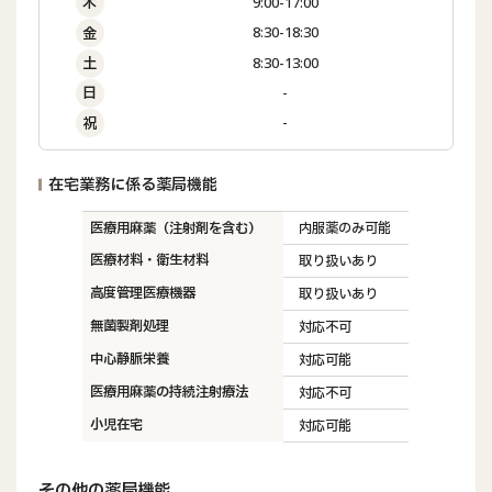
9:00-17:00
木
8:30-18:30
金
8:30-13:00
土
-
日
-
祝
在宅業務に係る薬局機能
医療用麻薬（注射剤を含む）
内服薬のみ可能
医療材料・衛生材料
取り扱いあり
高度管理医療機器
取り扱いあり
無菌製剤処理
対応不可
中心静脈栄養
対応可能
医療用麻薬の持続注射療法
対応不可
小児在宅
対応可能
その他の薬局機能