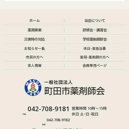
ホーム
当会について
薬局検索
研修会・講習会
災害時の対応
学校薬剤師部会
お知らせ
一覧
休日･救急当番
市民の方へ
薬局･薬剤師の方へ
求人情報
会員専用ページ
グ
042-708-9181
営業時間 10時～15時
ル
休日 土･日･祝日
TEL
グ
ー
042-708-9182
ル
プ
FAX