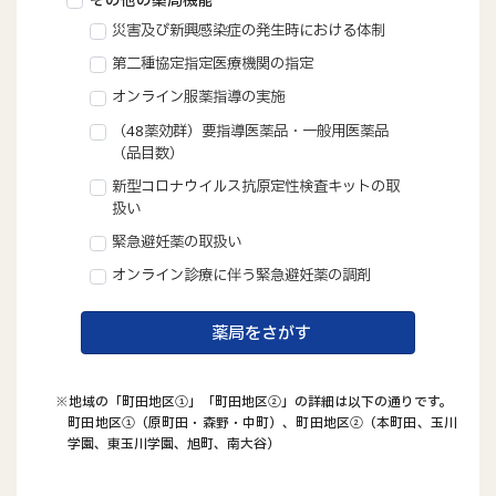
災害及び新興感染症の発生時における体制
第二種協定指定医療機関の指定
オンライン服薬指導の実施
（48薬効群）要指導医薬品・一般用医薬品
（品目数）
新型コロナウイルス抗原定性検査キットの取
扱い
緊急避妊薬の取扱い
オンライン診療に伴う緊急避妊薬の調剤
薬局をさがす
※地域の「町田地区①」「町田地区②」の詳細は以下の通りです。
町田地区①（原町田・森野・中町）、町田地区②（本町田、玉川
学園、東玉川学園、旭町、南大谷）