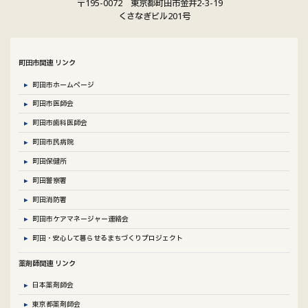
〒195-0072 東京都町田市金井2-3-19
ー
リ
くさなぎビル201号
プ
ン
リ
ク
ン
町田市関連 リンク
ク
町田市ホームページ
町田市医師会
町田市歯科医師会
町田市民病院
町田保健所
町田警察署
町田消防署
町田市ケアマネージャー連絡会
町田・安心して暮らせるまちづくりプロジェクト
薬剤師関連 リンク
日本薬剤師会
東京都薬剤師会