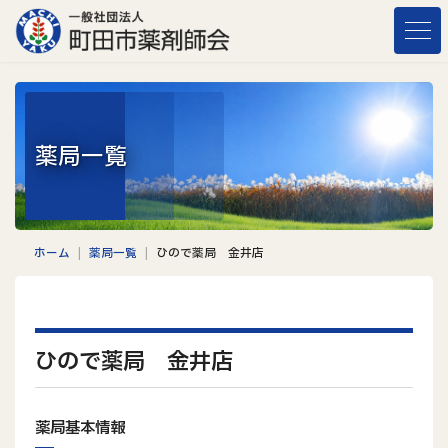
コ
ナ
ン
ビ
テ
ゲ
ン
ー
ツ
シ
へ
ョ
薬局一覧
ス
ン
キ
に
ッ
移
プ
動
ホーム
薬局一覧
ひので薬局 金井店
ひので薬局 金井店
薬局基本情報