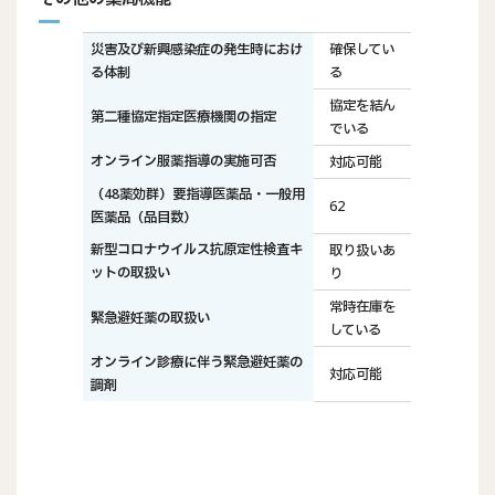
災害及び新興感染症の発生時におけ
確保してい
る体制
る
協定を結ん
第二種協定指定医療機関の指定
でいる
オンライン服薬指導の実施可否
対応可能
（48薬効群）要指導医薬品・一般用
62
医薬品（品目数）
新型コロナウイルス抗原定性検査キ
取り扱いあ
ットの取扱い
り
常時在庫を
緊急避妊薬の取扱い
している
オンライン診療に伴う緊急避妊薬の
対応可能
調剤