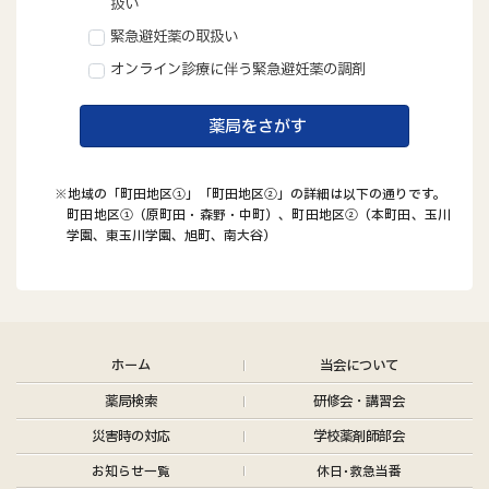
扱い
緊急避妊薬の取扱い
オンライン診療に伴う緊急避妊薬の調剤
薬局をさがす
※地域の「町田地区①」「町田地区②」の詳細は以下の通りです。
町田地区①（原町田・森野・中町）、町田地区②（本町田、玉川
学園、東玉川学園、旭町、南大谷）
ホーム
当会について
薬局検索
研修会・講習会
災害時の対応
学校薬剤師部会
お知らせ
一覧
休日･救急当番