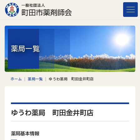
コ
ナ
ン
ビ
テ
ゲ
ン
ー
ツ
シ
へ
ョ
薬局一覧
ス
ン
キ
に
ッ
移
プ
動
ホーム
薬局一覧
ゆうわ薬局 町田金井町店
ゆうわ薬局 町田金井町店
薬局基本情報