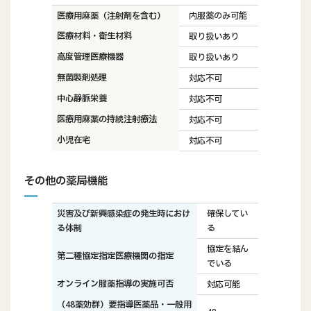
医療用麻薬（注射剤を含む）
内服薬のみ可能
医療材料・衛生材料
取り扱いあり
高度管理医療機器
取り扱いあり
無菌製剤処理
対応不可
中心静脈栄養
対応不可
医療用麻薬の持続注射療法
対応不可
小児在宅
対応不可
その他の薬局機能
災害及び新興感染症の発生時におけ
確保してい
る体制
る
協定を結ん
第二種協定指定医療機関の指定
でいる
オンライン服薬指導の実施可否
対応可能
（48薬効群）要指導医薬品・一般用