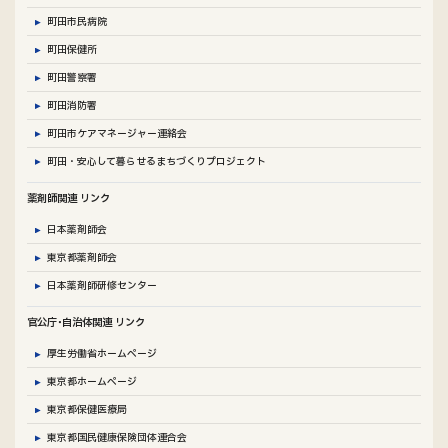
町田市民病院
町田保健所
町田警察署
町田消防署
町田市ケアマネージャー連絡会
町田・安心して暮らせるまちづくりプロジェクト
薬剤師関連 リンク
日本薬剤師会
東京都薬剤師会
日本薬剤師研修センター
官公庁･自治体関連 リンク
厚生労働省ホームページ
東京都ホームページ
東京都保健医療局
東京都国民健康保険団体連合会