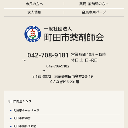
市民の方へ
薬局･薬剤師の方へ
求人情報
会員専用ページ
グ
042-708-9181
営業時間 10時～15時
ル
休日 土･日･祝日
TEL
グ
ー
042-708-9182
ル
プ
FAX
〒195-0072 東京都町田市金井2-3-19
ー
リ
くさなぎビル201号
プ
ン
リ
ク
ン
町田市関連 リンク
ク
町田市ホームページ
町田市医師会
町田市歯科医師会