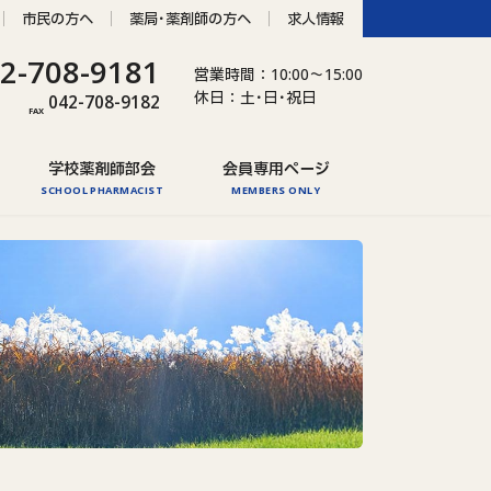
市民の方へ
薬局･薬剤師の方へ
求人情報
2-708-9181
営業時間：10:00～15:00
休日：土･日･祝日
042-708-9182
グ
FAX
ル
学校薬剤師部会
会員専用ページ
ー
SCHOOL PHARMACIST
MEMBERS ONLY
プ
リ
ン
ク