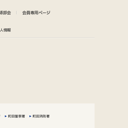
師部会
会員専用ページ
人情報
所
町田警察署
町田消防署