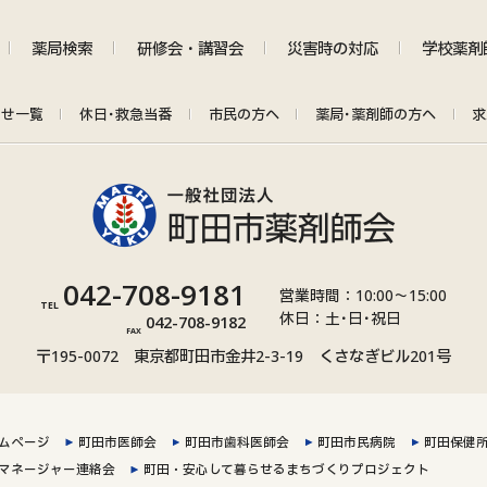
薬局検索
研修会・講習会
災害時の対応
学校薬剤
らせ
一覧
休日･救急当番
市民の方へ
薬局･薬剤師の方へ
求
042-708-9181
グ
営業時間：10:00～15:00
TEL
休日：土･日･祝日
ル
042-708-9182
グ
FAX
ー
ル
〒195-0072 東京都町田市金井2-3-19
くさなぎビル201号
プ
ー
リ
プ
ン
リ
ムページ
町田市医師会
町田市歯科医師会
町田市民病院
町田保健
ク
ン
マネージャー連絡会
町田・安心して暮らせるまちづくりプロジェクト