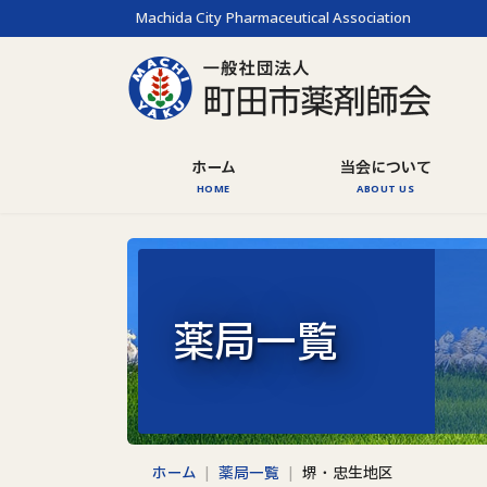
コ
ナ
Machida City Pharmaceutical Association
ン
ビ
テ
ゲ
ン
ー
ツ
シ
へ
ョ
ホーム
当会について
HOME
ABOUT US
ス
ン
キ
に
ッ
移
プ
動
薬局一覧
ホーム
薬局一覧
堺・忠生地区