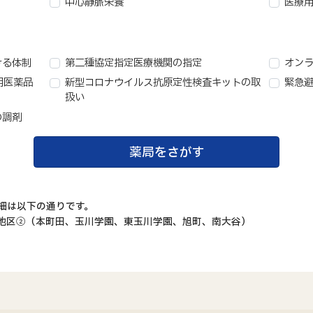
中心静脈栄養
医療
ける体制
第二種協定指定医療機関の指定
オン
用医薬品
新型コロナウイルス抗原定性検査キットの取
緊急
扱い
の調剤
薬局をさがす
細は以下の通りです。
地区②（本町田、玉川学園、東玉川学園、旭町、南大谷）