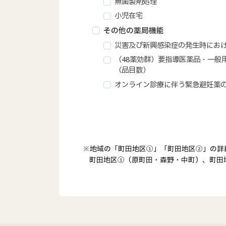
無菌製剤処理
小児在宅
その他の薬局機能
災害及び新興感染症の発生時にお
（48薬効群）要指導医薬品・一般
（品目数）
オンライン診療に伴う緊急避妊薬
※地域の「町田地区①」「町田地区②」の詳
町田地区①（原町田・森野・中町）、町田