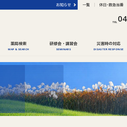
一覧
休日･救急当番
04
グ
TEL
ル
ー
プ
薬局検索
研修会・講習会
災害時の対応
リ
MAP & SEARCH
SEMINARS
DISASTER RESPONSE
ン
ク