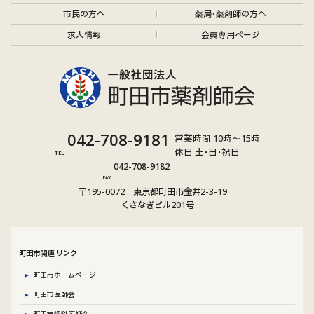
市民の方へ
薬局･薬剤師の方へ
求人情報
会員専用ページ
グ
042-708-9181
営業時間 10時～15時
ル
休日 土･日･祝日
TEL
グ
ー
042-708-9182
ル
プ
FAX
〒195-0072 東京都町田市金井2-3-19
ー
リ
くさなぎビル201号
プ
ン
リ
ク
ン
町田市関連 リンク
ク
町田市ホームページ
町田市医師会
町田市歯科医師会