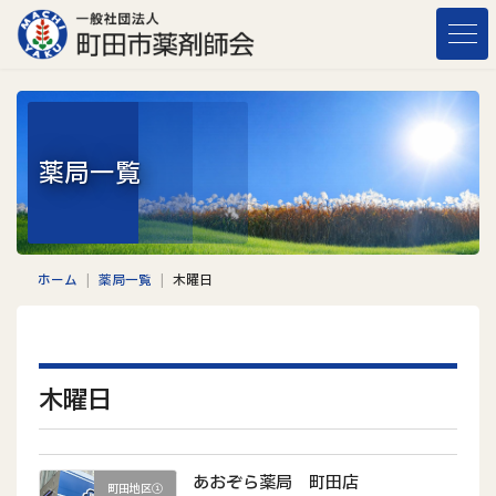
コ
ナ
ン
ビ
テ
ゲ
ン
ー
ツ
シ
へ
ョ
薬局一覧
ス
ン
キ
に
ッ
移
プ
動
ホーム
薬局一覧
木曜日
木曜日
あおぞら薬局 町田店
町田地区①