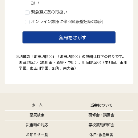
扱い
緊急避妊薬の取扱い
オンライン診療に伴う緊急避妊薬の調剤
薬局をさがす
※地域の「町田地区①」「町田地区②」の詳細は以下の通りです。
町田地区①（原町田・森野・中町）、町田地区②（本町田、玉川
学園、東玉川学園、旭町、南大谷）
ホーム
当会について
薬局検索
研修会・講習会
災害時の対応
学校薬剤師部会
お知らせ
一覧
休日･救急当番